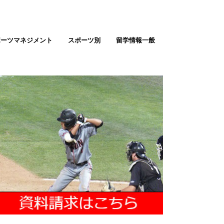
ポーツマネジメント
スポーツ別
留学情報一般
テニス留学
ゴルフ留学
バスケ留学（男女）
サッカー留学（男女）
野球留学
ソフトボール
バレーボール留学
陸上留学
アメフト留学
ラクロス留学