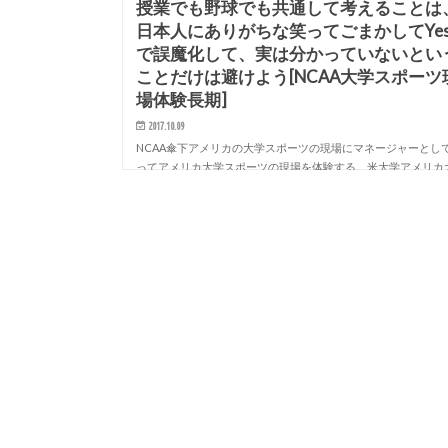
授業でも野球でも共通して考えることは
日本人にありがちな笑ってごまかしてYe
で誤魔化して、実は分かっていないとい
ことだけは避けよう[NCAA大学スポーツ
場体験長期]
2017.10.09
NCAA傘下アメリカの大学スポーツの現場にマネージャーとし
ってアメリカ大学スポーツの現場を体験する。米大学アメリカ
学スポーツ現場マネージャー体験：スポーツマネジメント・コ
チングプログラム 日本人がほとんどいないア…