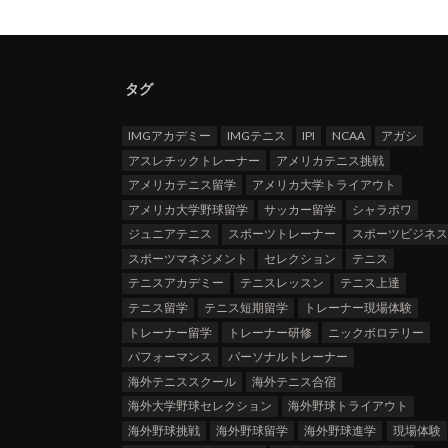
タグ
IMGアカデミー
IMGテニス
IPI
NCAA
アガシ
アスレチックトレーナー
アメリカテニス挑戦
アメリカテニス留学
アメリカ大学トライアウト
アメリカ大学野球留学
サッカー留学
シャラポワ
ジュニアテニス
スポーツトレーナー
スポーツビジネ
スポーツマネジメント
セレクション
テニス
テニスアカデミー
テニスレッスン
テニス上達
テニス留学
テニス短期留学
トレーナー現場体験
トレーナー留学
トレーナー研修
ニックボロテリー
パフォーマンス
パーソナルトレーナー
海外テニススクール
海外テニス合宿
海外大学野球セレクション
海外野球トライアウト
海外野球挑戦
海外野球留学
海外野球進学
現場体験