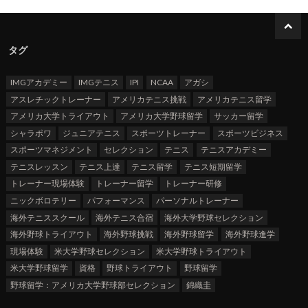
タグ
IMGアカデミー
IMGテニス
IPI
NCAA
アガシ
アスレチックトレーナー
アメリカテニス挑戦
アメリカテニス留学
アメリカ大学トライアウト
アメリカ大学野球留学
サッカー留学
シャラポワ
ジュニアテニス
スポーツトレーナー
スポーツビジネス
スポーツマネジメント
セレクション
テニス
テニスアカデミー
テニスレッスン
テニス上達
テニス留学
テニス短期留学
トレーナー現場体験
トレーナー留学
トレーナー研修
ニックボロテリー
パフォーマンス
パーソナルトレーナー
海外テニススクール
海外テニス合宿
海外大学野球セレクション
海外野球トライアウト
海外野球挑戦
海外野球留学
海外野球進学
現場体験
米大学野球セレクション
米大学野球トライアウト
米大学野球留学
資格
野球トライアウト
野球留学
野球留学：アメリカ大学野球部セレクション
錦織圭