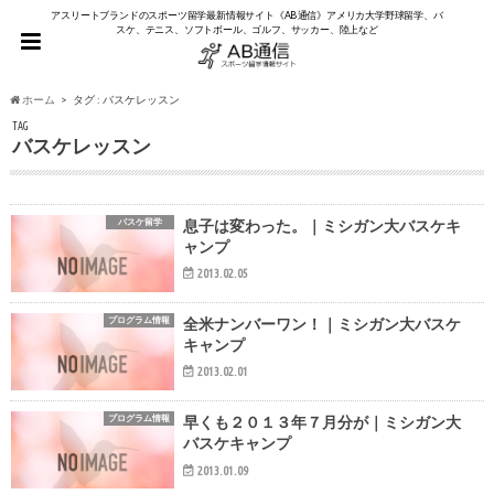
アスリートブランドのスポーツ留学最新情報サイト《AB通信》アメリカ大学野球留学、バ
スケ、テニス、ソフトボール、ゴルフ、サッカー、陸上など
ホーム
タグ : バスケレッスン
TAG
バスケレッスン
バスケ留学
息子は変わった。｜ミシガン大バスケキ
ャンプ
2013.02.05
プログラム情報
全米ナンバーワン！｜ミシガン大バスケ
キャンプ
2013.02.01
プログラム情報
早くも２０１３年７月分が｜ミシガン大
バスケキャンプ
2013.01.09