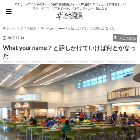
アスリートブランドのスポーツ留学最新情報サイト《AB通信》アメリカ大学野球留学、バ
スケ、テニス、ソフトボール、ゴルフ、サッカー、陸上など
ホーム
テニス留学
What your name？と話しかけていけば何とかなった
2017.02.14
テニス留学
What your name？と話しかけていけば何とかなっ
た