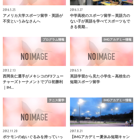
2016.5.25
2016.3.27
アメリカ大学スポーツ留学・英語が
中学高校のスポーツ留学～英語力の
不安というみなさんへ
ない子が英語を学べてスポーツもで
きる長期…
プログラム情報
IMGアカデミー情報
2013.2.13
2016.5.9
西岡良仁選手がメキシコのF3フュー
英語学習から見た小学生～高校生の
チャーズトーナメントでプロ初勝利
短期スポーツ留学
｜IM…
テニス留学
IMGアカデミー情報
2012.11.20
2017.8.21
ポケモンのぬいぐるみを持っていっ
【IMGアカデミー夏休み短期キャン