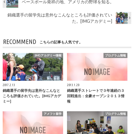
ベースボール発祥の地、アメリカの野球を知る。
錦織選手の留学先は意外なこんなところも評価されてい
た。[IMGアカデミー]
RECOMMEND
こちらの記事も人気です。
IMGアカデミー情報
プログラム情報
2017.2.13
2013.1.20
錦織選手の留学先は意外なこんなと
錦織選手ストレートで３年連続の３
ころも評価されていた。[IMGアカデ
回戦進出：全豪オープン２０１３情
ミー]
報
アメフト留学
プログラム情報