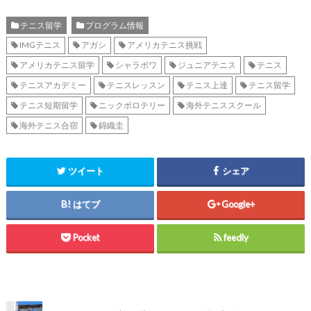
テニス留学
プログラム情報
IMGテニス
アガシ
アメリカテニス挑戦
アメリカテニス留学
シャラポワ
ジュニアテニス
テニス
テニスアカデミー
テニスレッスン
テニス上達
テニス留学
テニス短期留学
ニックボロテリー
海外テニススクール
海外テニス合宿
錦織圭
ツイート
シェア
はてブ
Google+
Pocket
feedly