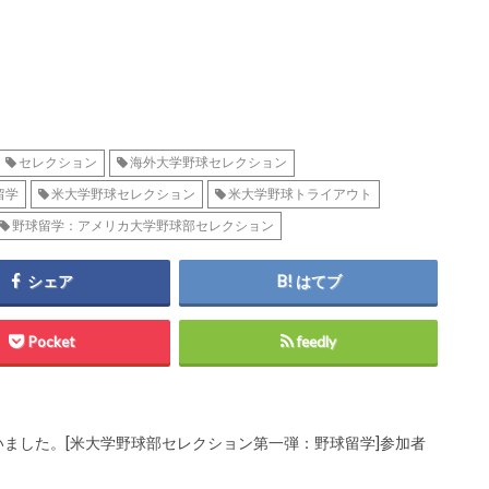
セレクション
海外大学野球セレクション
留学
米大学野球セレクション
米大学野球トライアウト
野球留学：アメリカ大学野球部セレクション
シェア
はてブ
Pocket
feedly
ました。[米大学野球部セレクション第一弾：野球留学]参加者