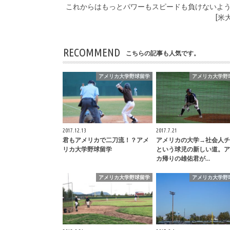
これからはもっとパワーもスピードも負けないよ
[米
RECOMMEND
こちらの記事も人気です。
アメリカ大学野球留学
アメリカ大学野
2017.12.13
2017.7.21
君もアメリカで二刀流！？アメ
アメリカの大学→社会人チ
リカ大学野球留学
という球児の新しい道。ア
カ帰りの雄佑君が…
アメリカ大学野球留学
アメリカ大学野