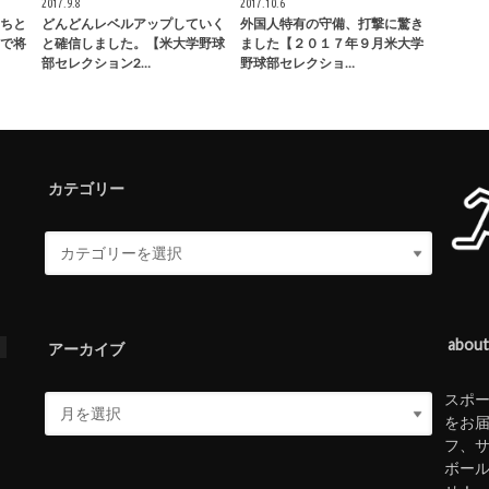
2017.9.8
2017.10.6
ちと
どんどんレベルアップしていく
外国人特有の守備、打撃に驚き
で将
と確信しました。【米大学野球
ました【２０１７年９月米大学
部セレクション2…
野球部セレクショ…
カテゴリー
abou
ス
アーカイブ
スポ
をお
フ、
ボー