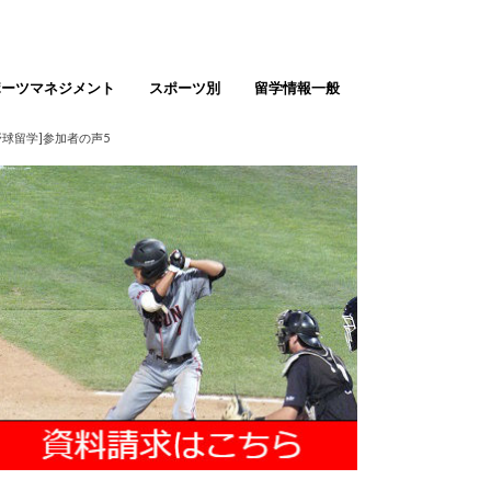
ポーツマネジメント
スポーツ別
留学情報一般
テニス留学
ゴルフ留学
バスケ留学（男女）
サッカー留学（男女）
野球留学
ソフトボール
バレーボール留学
陸上留学
アメフト留学
ラクロス留学
球留学]参加者の声5