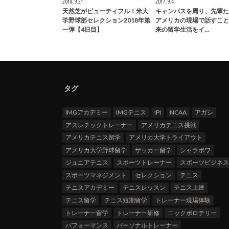
2018.9.21
2017.9.4
天然芝がビューティフル！米大
キャンパスを周り、先輩た
学野球部セレクション2018年第
アメリカの現場で話すこと
一弾【4日目】
来の留学生活をイ…
タグ
IMGアカデミー
IMGテニス
IPI
NCAA
アガシ
アスレチックトレーナー
アメリカテニス挑戦
アメリカテニス留学
アメリカ大学トライアウト
アメリカ大学野球留学
サッカー留学
シャラポワ
ジュニアテニス
スポーツトレーナー
スポーツビジネ
スポーツマネジメント
セレクション
テニス
テニスアカデミー
テニスレッスン
テニス上達
テニス留学
テニス短期留学
トレーナー現場体験
トレーナー留学
トレーナー研修
ニックボロテリー
パフォーマンス
パーソナルトレーナー