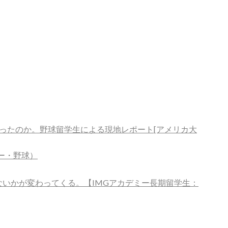
だったのか。野球留学生による現地レポート[アメリカ大
ー・野球）
ないかが変わってくる。【IMGアカデミー長期留学生：