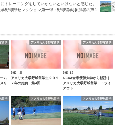
うにトレーニングをしていかないといけないと感じた。
大学野球部セレクション第一弾：野球留学]参加者の声4
球留学
アメリカ大学野球留学
アメリカ大学野球留学
2017.1.25
2013.4.9
ーム
アメリカ大学野球留学生２０１
NCAA全米優勝大学から勧誘｜
メリ
７年の抱負 第4回
アメリカ大学野球留学・トライ
アウト
球留学
アメリカ大学野球留学
アメリカ大学野球留学