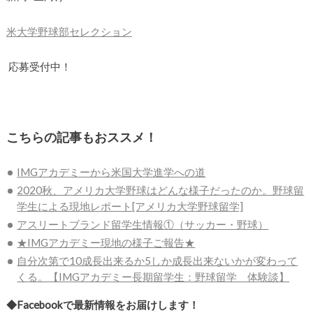
米大学野球部セレクション
応募受付中！
こちらの記事もおススメ！
IMGアカデミーから米国大学進学への道
2020秋、アメリカ大学野球はどんな様子だったのか。野球留
学生による現地レポート[アメリカ大学野球留学]
アスリートブランド留学生情報①（サッカー・野球）
★IMGアカデミー現地の様子ご報告★
自分次第で10成長出来るか5しか成長出来ないかが変わって
くる。【IMGアカデミー長期留学生：野球留学 体験談】
◆Facebookで最新情報をお届けします！