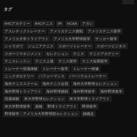
タグ
IMGアカデミー
IMGテニス
IPI
NCAA
アガシ
アスレチックトレーナー
アメリカテニス挑戦
アメリカテニス留学
アメリカ大学トライアウト
アメリカ大学野球留学
サッカー留学
シャラポワ
ジュニアテニス
スポーツトレーナー
スポーツビジネス
スポーツマネジメント
セレクション
テニス
テニスアカデミー
テニスレッスン
テニス上達
テニス留学
テニス短期留学
トレーナー現場体験
トレーナー留学
トレーナー研修
ニックボロテリー
パフォーマンス
パーソナルトレーナー
海外テニススクール
海外テニス合宿
海外大学野球セレクション
海外野球トライアウト
海外野球挑戦
海外野球留学
海外野球進学
現場体験
米大学野球セレクション
米大学野球トライアウト
米大学野球留学
資格
野球トライアウト
野球留学
野球留学：アメリカ大学野球部セレクション
錦織圭