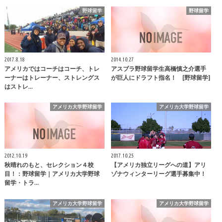
野球留学
野球留学
2017.8.18
2014.10.27
アメリカではコーチはコーチ、トレ
アスブラ野球留学生高橋慎之介選手
ーナーはトレーナー、ストレングス
が巨人にドラフト指名！ [野球留学]
はストレ…
アメリカ大学野球留学
アメリカ大学野球留学
2012.10.19
2017.10.25
秋晴れのもと、セレクション４校
【アメリカ独立リーグへの道】アリ
目！：野球留学｜アメリカ大学野球
ゾナウィンターリーグ選手募集中！
留学・トラ…
アメリカ大学野球留学
アメリカ大学野球留学