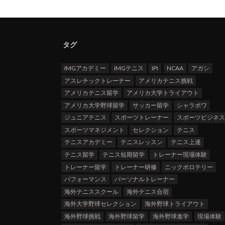
タグ
IMGアカデミー
IMGテニス
IPI
NCAA
アガシ
アスレチックトレーナー
アメリカテニス挑戦
アメリカテニス留学
アメリカ大学トライアウト
アメリカ大学野球留学
サッカー留学
シャラポワ
ジュニアテニス
スポーツトレーナー
スポーツビジネ
スポーツマネジメント
セレクション
テニス
テニスアカデミー
テニスレッスン
テニス上達
テニス留学
テニス短期留学
トレーナー現場体験
トレーナー留学
トレーナー研修
ニックボロテリー
パフォーマンス
パーソナルトレーナー
海外テニススクール
海外テニス合宿
海外大学野球セレクション
海外野球トライアウト
海外野球挑戦
海外野球留学
海外野球進学
現場体験