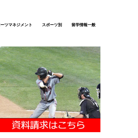
ポーツマネジメント
スポーツ別
留学情報一般
テニス留学
ゴルフ留学
バスケ留学（男女）
サッカー留学（男女）
野球留学
ソフトボール
バレーボール留学
陸上留学
アメフト留学
ラクロス留学