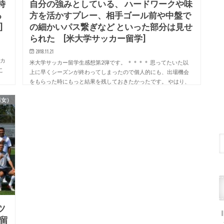
時
自分の強みとしている、 ハードワークや味
る
方を活かすプレー、相手ゴール前や中盤で
]
の細かいパス繋ぎなど といった部分は見せ
られた [米大学サッカー留学]
2018.11.21
リカ
米大学サッカー留学生感想第2弾です。 ＊＊＊＊ 思ってたいた以
こ
上に早くシーズンが終わってしまったので個人的にも、出場機会
をもらった時にもっと結果を残しておきたかったです。 やはり、
外人は能力の部分がとても高くて自分はそこ…
男女）
ツ
留