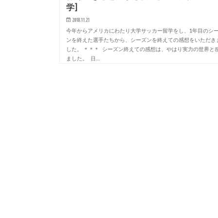
学]
2018.11.21
今年からアメリカにわたり大学サッカー留学をし、1年目のシ
ンを終えた選手たちから、シーズンを終えての感想をいただき
した。 ＊＊＊ シーズン終えての感想は、やはり実力の世界と
ました。 日…