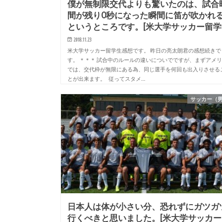
僕が無制限交代よりも驚いたのは、試合
間が残り0秒になった瞬間に笛が吹かれ
というところです。[米大学サッカー留学
2018.11.23
米大学サッカー留学生感想です。 昨日の亮太朗君の感想続きで
す。 ＊＊＊ 試合中のルールの違いについでですが、まずアメ
では、交代枠が無限にある為、同じ選手を何回も出入りさせる
とが出来ます。 従ってスタメ…
サッカー（
日本人は体が小さい分、恐れずにガツガ
行くべきと思いました。[米大学サッカー