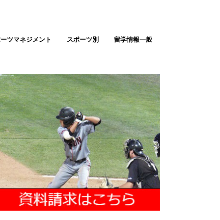
ポーツマネジメント
スポーツ別
留学情報一般
テニス留学
ゴルフ留学
バスケ留学（男女）
サッカー留学（男女）
野球留学
ソフトボール
バレーボール留学
陸上留学
アメフト留学
ラクロス留学