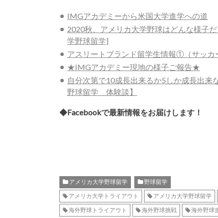
IMGアカデミーから米国大学進学への道
2020秋、アメリカ大学野球はどんな様子
学野球留学]
アスリートブランド留学生情報①（サッカ
★IMGアカデミー現地の様子ご報告★
自分次第で10成長出来るか5しか成長出来
野球留学 体験談】
◆Facebookで最新情報をお届けします！
アメリカ大学野球留学
野球留学
アメリカ大学トライアウト
アメリカ大学野球留学
海外野球トライアウト
海外野球挑戦
海外野球