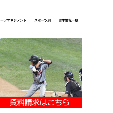
ポーツマネジメント
スポーツ別
留学情報一般
テニス留学
ゴルフ留学
バスケ留学（男女）
サッカー留学（男女）
野球留学
ソフトボール
バレーボール留学
陸上留学
アメフト留学
ラクロス留学