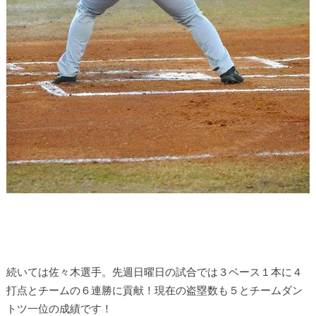
続いては佐々木選手。先週日曜日の試合では３ベース１本に４
打点とチームの６連勝に貢献！現在の盗塁数も５とチームダン
トツ一位の成績です！