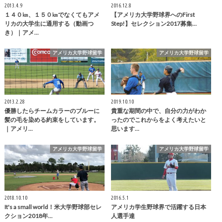
2013.4.9
2016.12.8
１４０㎞、１５０㎞でなくてもアメ
【アメリカ大学野球界へのFirst
リカの大学生に通用する（動画つ
Step!】セレクション2017募集…
き）｜アメ…
アメリカ大学野球留学
アメリカ大学野球留学
2013.2.28
2019.10.10
優勝したらチームカラーのブルーに
貴重な期間の中で、自分の力がわか
髪の毛を染める約束をしています。
ったのでこれからをよく考えたいと
｜アメリ…
思います…
アメリカ大学野球留学
アメリカ大学野球留学
2018.10.10
2016.5.1
It's a small world！米大学野球部セレ
アメリカ学生野球界で活躍する日本
クション2018年…
人選手達