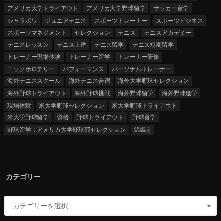
アメリカ大学トライアウト
アメリカ大学野球留学
サッカー留学
シャラポワ
ジュニアテニス
スポーツトレーナー
スポーツビジネス
スポーツマネジメント
セレクション
テニス
テニスアカデミー
テニスレッスン
テニス上達
テニス留学
テニス短期留学
トレーナー現場体験
トレーナー留学
トレーナー研修
ニックボロテリー
パフォーマンス
パーソナルトレーナー
海外テニススクール
海外テニス合宿
海外大学野球セレクション
海外野球トライアウト
海外野球挑戦
海外野球留学
海外野球進学
現場体験
米大学野球セレクション
米大学野球トライアウト
米大学野球留学
資格
野球トライアウト
野球留学
野球留学：アメリカ大学野球部セレクション
錦織圭
カテゴリー