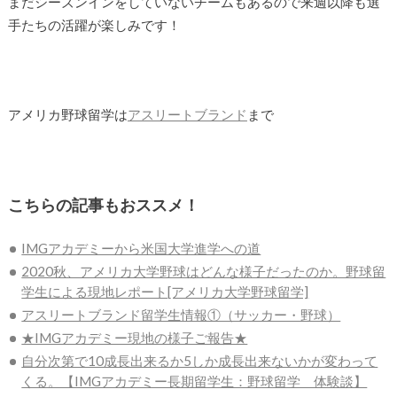
まだシーズンインをしていないチームもあるので来週以降も選
手たちの活躍が楽しみです！
アメリカ野球留学は
アスリートブランド
まで
こちらの記事もおススメ！
IMGアカデミーから米国大学進学への道
2020秋、アメリカ大学野球はどんな様子だったのか。野球留
学生による現地レポート[アメリカ大学野球留学]
アスリートブランド留学生情報①（サッカー・野球）
★IMGアカデミー現地の様子ご報告★
自分次第で10成長出来るか5しか成長出来ないかが変わって
くる。【IMGアカデミー長期留学生：野球留学 体験談】