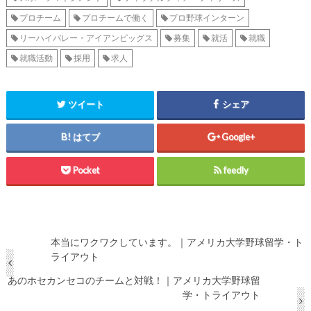
プロチーム
プロチームで働く
プロ野球インターン
リーハイバレー・アイアンピッグス
募集
就活
就職
就職活動
採用
求人
ツイート
シェア
はてブ
Google+
Pocket
feedly
本当にワクワクしています。｜アメリカ大学野球留学・ト
ライアウト
あのホセカンセコのチームと対戦！｜アメリカ大学野球留
学・トライアウト