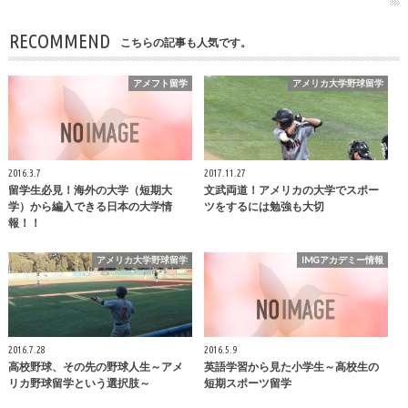
RECOMMEND
こちらの記事も人気です。
アメフト留学
アメリカ大学野球留学
2016.3.7
2017.11.27
留学生必見！海外の大学（短期大
文武両道！アメリカの大学でスポー
学）から編入できる日本の大学情
ツをするには勉強も大切
報！！
アメリカ大学野球留学
IMGアカデミー情報
2016.7.28
2016.5.9
高校野球、その先の野球人生～アメ
英語学習から見た小学生～高校生の
リカ野球留学という選択肢～
短期スポーツ留学