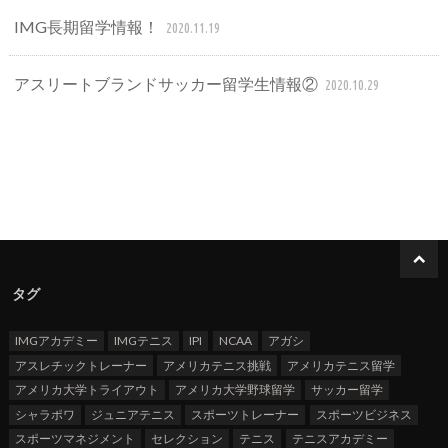
IMG長期留学情報！
2020.11.19
アスリートブランドサッカー留学生情報②
2020.10.29
タグ
IMGアカデミー
IMGテニス
IPI
NCAA
アガシ
アスレチックトレーナー
アメリカテニス挑戦
アメリカテニス留学
アメリカ大学トライアウト
アメリカ大学野球留学
サッカー留学
シャラポワ
ジュニアテニス
スポーツトレーナー
スポーツビジネス
スポーツマネジメント
セレクション
テニス
テニスアカデミー