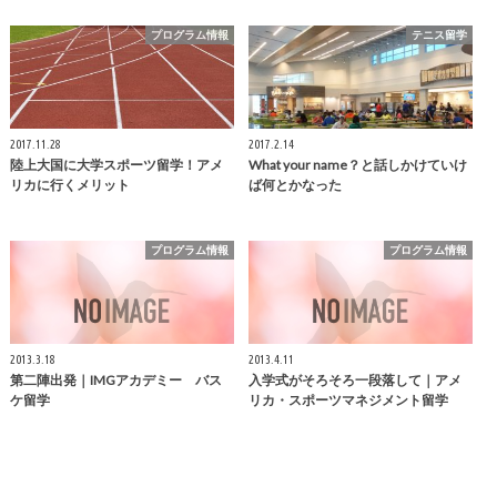
プログラム情報
テニス留学
2017.11.28
2017.2.14
陸上大国に大学スポーツ留学！アメ
What your name？と話しかけていけ
リカに行くメリット
ば何とかなった
プログラム情報
プログラム情報
2013.3.18
2013.4.11
第二陣出発｜IMGアカデミー バス
入学式がそろそろ一段落して｜アメ
ケ留学
リカ・スポーツマネジメント留学