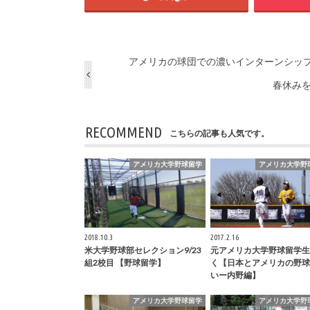
アメリカの球団での濃いインターンシッ
春休み
RECOMMEND
こちらの記事も人気です。
アメリカ大学野球留学
アメリカ大学野
2018.10.3
2017.2.16
米大学野球部セレクション9/23
元アメリカ大学野球留学生
組2校目 【野球留学】
く【日本とアメリカの野球
いー内野編】
アメリカ大学野球留学
アメリカ大学野