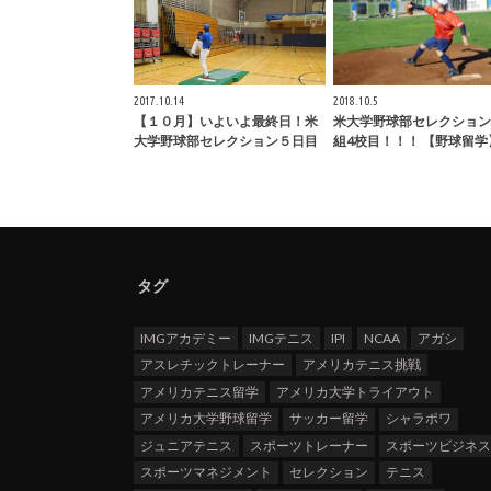
2017.10.14
2018.10.5
【１０月】いよいよ最終日！米
米大学野球部セレクション9
大学野球部セレクション５日目
組4校目！！！ 【野球留学
タグ
IMGアカデミー
IMGテニス
IPI
NCAA
アガシ
アスレチックトレーナー
アメリカテニス挑戦
アメリカテニス留学
アメリカ大学トライアウト
アメリカ大学野球留学
サッカー留学
シャラポワ
ジュニアテニス
スポーツトレーナー
スポーツビジネ
スポーツマネジメント
セレクション
テニス