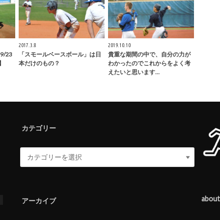
2017.3.8
2019.10.10
/23
「スモールベースボール」は日
貴重な期間の中で、自分の力が
】
本だけのもの？
わかったのでこれからをよく考
えたいと思います…
カテゴリー
abou
ス
アーカイブ