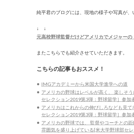
純平君のブログには、現地の様子や写真が、
↓ ↓
元高校野球監督だけどアメリカでメジャーの
またこちらでも紹介させていただきます。
こちらの記事もおススメ！
IMGアカデミーから米国大学進学への道
アメリカの野球はレベルが高く、 楽しそう
セレクション2019第3弾：野球留学］参加
アメリカはこれからの伸びしろなども見て
セレクション2019第3弾：野球留学］参加
アメリカの野球では、 監督やコーチとの距
雰囲気を盛り上げている[米大学野球部セレ