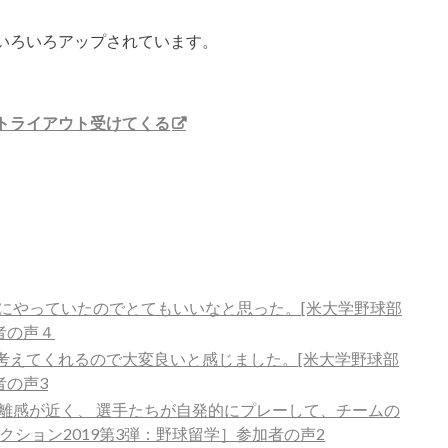
いろいろアップされています。
トライアウト受けてくる
にやっていたのでとてもいいなと思った。[米大学野球部
者の声４
考えてくれるので大変良いと感じました。[米大学野球部
者の声3
離感が近く、 選手たちが自発的にプレーして、チームの
クション2019第3弾：野球留学］参加者の声2