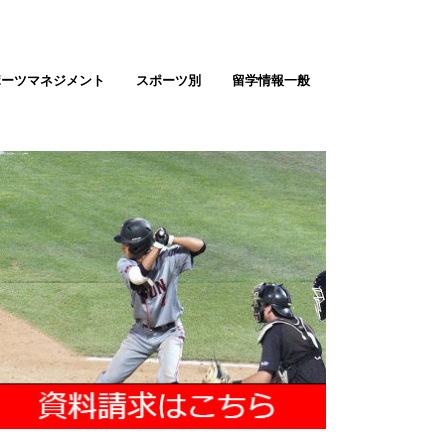
ポーツマネジメント
スポーツ別
留学情報一般
テニス留学
ゴルフ留学
バスケ留学（男女）
サッカー留学（男女）
野球留学
ソフトボール
バレーボール留学
陸上留学
アメフト留学
ラクロス留学