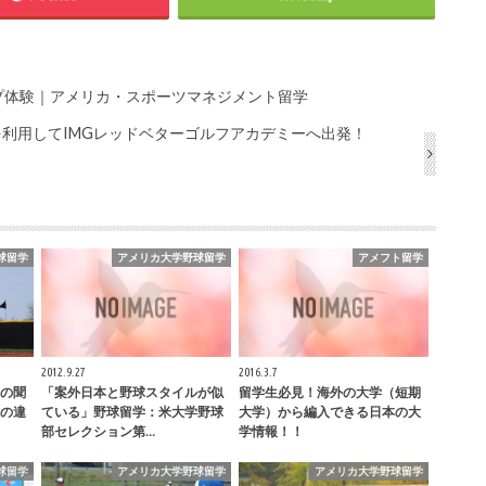
プ体験｜アメリカ・スポーツマネジメント留学
を利用してIMGレッドベターゴルフアカデミーへ出発！
球留学
アメリカ大学野球留学
アメフト留学
2012.9.27
2016.3.7
の聞
「案外日本と野球スタイルが似
留学生必見！海外の大学（短期
の違
ている」野球留学：米大学野球
大学）から編入できる日本の大
部セレクション第…
学情報！！
球留学
アメリカ大学野球留学
アメリカ大学野球留学