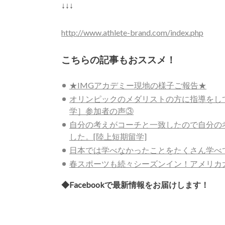
↓↓↓
http://www.athlete-brand.com/index.php
こちらの記事もおススメ！
★IMGアカデミー現地の様子ご報告★
オリンピックのメダリストの方に指導をして
学］参加者の声③
自分の考えがコーチと一致したので自分の
した。[陸上短期留学]
日本では学べなかったことをたくさん学べて
春スポーツも続々シーズンイン！アメリカ
◆Facebookで最新情報をお届けします！