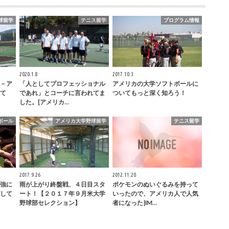
球留学
テニス留学
プログラム情報
2020.1.8
2017.10.3
－ア
「人としてプロフェッショナル
アメリカの大学ソフトボールに
て
であれ」とコーチに言われてま
ついてもっと深く知ろう！
した。[アメリカ…
ボール
アメリカ大学野球留学
テニス留学
2017.9.26
2012.11.20
強に
雨が上がり終盤戦、４日目スタ
ポケモンのぬいぐるみを持って
して
ート！【２０１７年９月米大学
いったので、アメリカ人で人気
野球部セレクション】
者になった|IM…