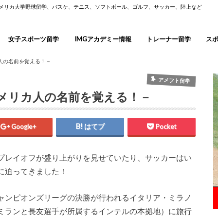
アメリカ大学野球留学、バスケ、テニス、ソフトボール、ゴルフ、サッカー、陸上など
女子スポーツ留学
IMGアカデミー情報
トレーナー留学
ス
人の名前を覚える！－
アメフト留学
メリカ人の名前を覚える！－
Google+
はてブ
Pocket
プレイオフが盛り上がりを見せていたり、サッカーはい
に迫ってきました！
ャンピオンズリーグの決勝が行われるイタリア・ミラノ
ミランと長友選手が所属するインテルの本拠地）に旅行