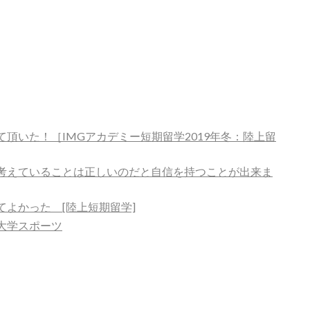
頂いた！［IMGアカデミー短期留学2019年冬：陸上留
考えていることは正しいのだと自信を持つことが出来ま
よかった [陸上短期留学]
大学スポーツ