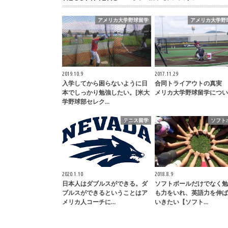
アメリカ大学野球留学
アメリカ大学野
2019.10.9
2017.11.29
入学してから困らないように日
合同トライアウトの真実 
本でしっかり勉強したい。[米大
メリカ大学野球留学につい
学野球部セレク…
テニス留学
ソフト
2020.1.10
2018.8.9
日本人はダブルスができる。ダ
ソフトボールだけでなく勉
ブルスができるということはア
も力をいれ、英語力を伸ば
メリカ人コーチに…
いきたい【ソフト…