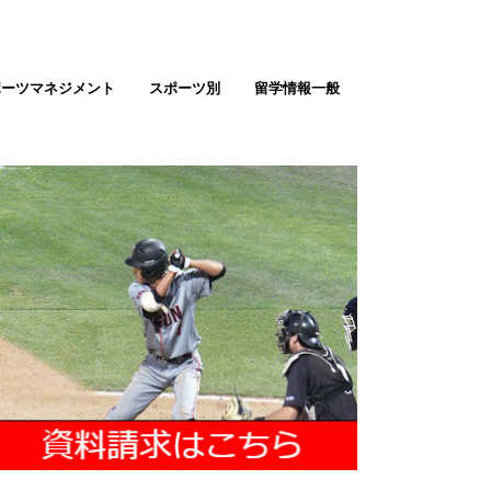
ポーツマネジメント
スポーツ別
留学情報一般
テニス留学
ゴルフ留学
バスケ留学（男女）
サッカー留学（男女）
野球留学
ソフトボール
バレーボール留学
陸上留学
アメフト留学
ラクロス留学