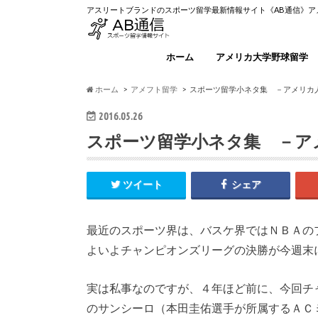
アスリートブランドのスポーツ留学最新情報サイト《AB通信》
ホーム
アメリカ大学野球留学
ホーム
アメフト留学
スポーツ留学小ネタ集 －アメリカ
2016.05.26
スポーツ留学小ネタ集 －ア
ツイート
シェア
最近のスポーツ界は、バスケ界ではＮＢＡの
よいよチャンピオンズリーグの決勝が今週末
実は私事なのですが、４年ほど前に、今回チ
のサンシーロ（本田圭佑選手が所属するＡＣ