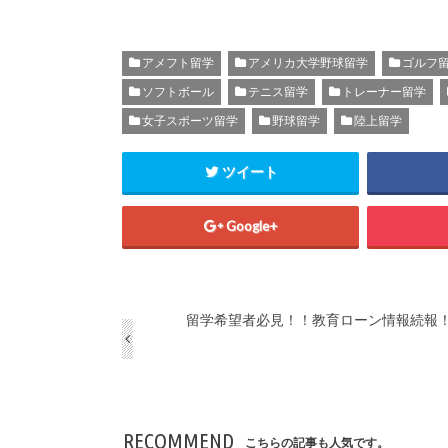
アメフト留学
アメリカ大学野球留学
ゴルフ
ソフトボール
テニス留学
トレーナー留学
女子スポーツ留学
野球留学
陸上留学
ツイート
Google+
留学希望者必見！！教育ローン情報続報
RECOMMEND
こちらの記事も人気です。