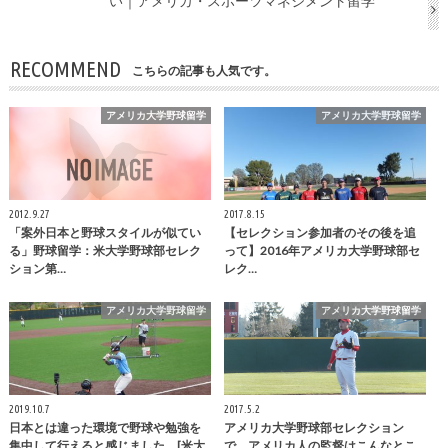
い｜アメリカ・スポーツマネジメント留学
RECOMMEND
こちらの記事も人気です。
アメリカ大学野球留学
アメリカ大学野球留学
2012.9.27
2017.8.15
「案外日本と野球スタイルが似てい
【セレクション参加者のその後を追
る」野球留学：米大学野球部セレク
って】2016年アメリカ大学野球部セ
ション第…
レク…
アメリカ大学野球留学
アメリカ大学野球留学
2019.10.7
2017.5.2
日本とは違った環境で野球や勉強を
アメリカ大学野球部セレクション
集中して行えると感じました。[米大
で、アメリカ人の監督はこんなとこ