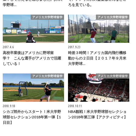
学野球…
ろを見ている。
アメリカ大学野球留学
アメリカ大学野球留学
2017.4.6
2017.9.23
高校卒業後はアメリカに野球留
時差３時間！アメリカ国内飛行機移
学？ こんな選手がアメリカで活躍
動からの２日目【２０１７年９月米
している！
大学野球…
アメリカ大学野球留学
アメリカ大学野球留学
2018.9.18
2018.10.11
シカゴ郊外からスタート！米大学野
NBA観戦！米大学野球部セレクショ
球部セレクション2018年第一弾【1
ン2018年第三弾【アクティビティ】
日目】