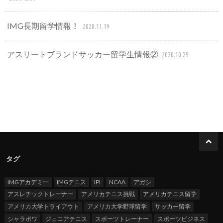
IMG長期留学情報！
2020.11.19
アスリートブランドサッカー留学生情報②
2020.10.29
タグ
IMGアカデミー
IMGテニス
IPI
NCAA
アガシ
アスレチックトレーナー
アメリカテニス挑戦
アメリカテニス留学
アメリカ大学トライアウト
アメリカ大学野球留学
サッカー留学
シャラポワ
ジュニアテニス
スポーツトレーナー
スポーツビジネス