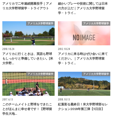
アメリカで二年連続開幕投手｜アメ
細かいプレーや技術に関しては日本
リカ大学野球留学・トライアウト
の方が上だ｜アメリカ大学野球留
学・トライ…
アメリカ大学野球留学
アメリカ大学野球留学
2018.10.24
2012.10.24
アメリカに行くときは、英語も野球
アメリカに来る時はぜひ会いに来て
もしっかりと準備していきたい。[米
ください。｜アメリカ大学野球留
大学野…
学・トライ…
アメリカ大学野球留学
アメリカ大学野球留学
2017.6.13
2018.10.13
このチームメイトと野球をできたこ
紅葉彩る最終日！米大学野球部セレ
とがほんまに幸せ者です！【野球留
クション2018年第三弾【5日目】
学生大地…