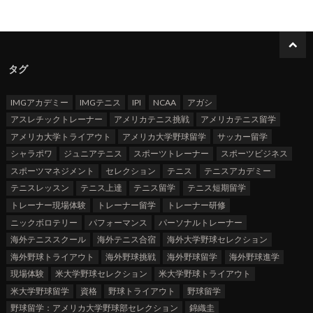
タグ
IMGアカデミー
IMGテニス
IPI
NCAA
アガシ
アスレチックトレーナー
アメリカテニス挑戦
アメリカテニス留学
アメリカ大学トライアウト
アメリカ大学野球留学
サッカー留学
シャラポワ
ジュニアテニス
スポーツトレーナー
スポーツビジネス
スポーツマネジメント
セレクション
テニス
テニスアカデミー
テニスレッスン
テニス上達
テニス留学
テニス短期留学
トレーナー現場体験
トレーナー留学
トレーナー研修
ニックボロテリー
パフォーマンス
パーソナルトレーナー
海外テニススクール
海外テニス合宿
海外大学野球セレクション
海外野球トライアウト
海外野球挑戦
海外野球留学
海外野球進学
現場体験
米大学野球セレクション
米大学野球トライアウト
米大学野球留学
資格
野球トライアウト
野球留学
野球留学：アメリカ大学野球部セレクション
錦織圭