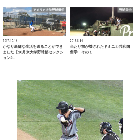
アメリカ大学野球留学
野球留学
2017.10.16
2018.8.14
かなり新鮮な生活を送ることができ
当たり前が壊されたドミニカ共和国
ました【10月米大学野球部セレクシ
留学 その１
ョン2…