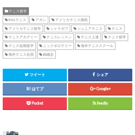
テニス留学
IMGテニス
アガシ
アメリカテニス挑戦
アメリカテニス留学
シャラポワ
ジュニアテニス
テニス
テニスアカデミー
テニスレッスン
テニス上達
テニス留学
テニス短期留学
ニックボロテリー
海外テニススクール
海外テニス合宿
錦織圭
ツイート
シェア
はてブ
Google+
Pocket
feedly