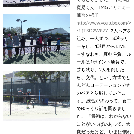
寛晃くん IMGアカデミー
練習の様子
http://www.youtube.com/v
/f_jTSD2W87Y
2人ペアを
組み、一人ずつ、3球ラリ
ーをし、4球目から LIVE
＝すなわち、真剣勝負。 ル
ールは1ポイント勝負で、
勝ち残り。2人を倒した
ら、交代。という方式でど
んどんローテーションで他
のペアと対戦していきま
す。
練習が終わって、食堂
でゆっくり話を聞きまし
た。
「最初は、わからない
ことがいっぱいあって、大
変だったけど、
いまは慣れ