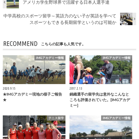
アメリカ学生野球界で活躍する日本人選手達
中学高校のスポーツ留学～英語力のない子が英語を学べて
スポーツもできる長期留学というのは可能か
RECOMMEND
こちらの記事も人気です。
IMGアカデミー情報
IMGアカデミー情報
2020.9.15
2017.2.13
★IMGアカデミー現地の様子ご報告
錦織選手の留学先は意外なこんなと
★
ころも評価されていた。[IMGアカデ
ミー]
テニス留学
IMGアカデミー情報