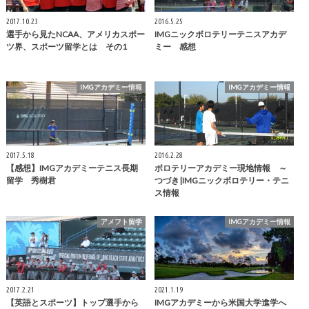
2017.10.23
2016.5.25
選手から見たNCAA、アメリカスポー
IMGニックボロテリーテニスアカデ
ツ界、スポーツ留学とは その1
ミー 感想
IMGアカデミー情報
IMGアカデミー情報
2017.5.18
2016.2.28
【感想】IMGアカデミーテニス長期
ボロテリーアカデミー現地情報 ～
留学 秀樹君
つづき|IMGニックボロテリー・テニ
ス情報
アメフト留学
IMGアカデミー情報
2017.2.21
2021.1.19
【英語とスポーツ】トップ選手から
IMGアカデミーから米国大学進学へ