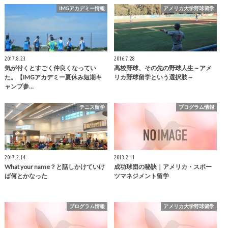
IMGアカデミー情報
アメリカ大学野球留学
2017.8.23
2016.7.28
気が付くとすごく仲良くなってい
高校野球、その先の野球人生～アメ
た。【IMGアカデミー夏休み短期キ
リカ野球留学という選択肢～
ャンプ参…
テニス留学
プログラム情報
2017.2.14
2013.2.11
What your name？と話しかけていけ
成功球団の秘訣｜アメリカ・スポー
ば何とかなった
ツマネジメント留学
プログラム情報
アメリカ大学野球留学