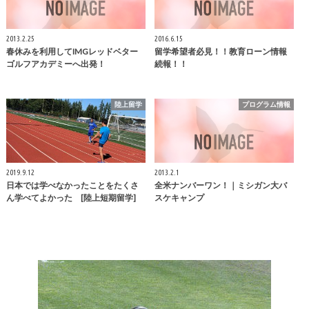
2013.2.25
2016.6.15
春休みを利用してIMGレッドベター
留学希望者必見！！教育ローン情報
ゴルフアカデミーへ出発！
続報！！
陸上留学
プログラム情報
2019.9.12
2013.2.1
日本では学べなかったことをたくさ
全米ナンバーワン！｜ミシガン大バ
ん学べてよかった [陸上短期留学]
スケキャンプ