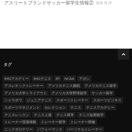
アスリートブランドサッカー留学生情報②
2020.10.29
タグ
IMGアカデミー
IMGテニス
IPI
NCAA
アガシ
アスレチックトレーナー
アメリカテニス挑戦
アメリカテニス留学
アメリカ大学トライアウト
アメリカ大学野球留学
サッカー留学
シャラポワ
ジュニアテニス
スポーツトレーナー
スポーツビジネス
スポーツマネジメント
セレクション
テニス
テニスアカデミー
テニスレッスン
テニス上達
テニス留学
テニス短期留学
トレーナー現場体験
トレーナー留学
トレーナー研修
ニックボロテリー
パフォーマンス
パーソナルトレーナー