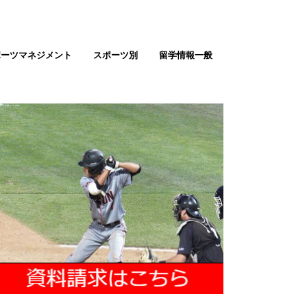
ポーツマネジメント
スポーツ別
留学情報一般
テニス留学
ゴルフ留学
バスケ留学（男女）
サッカー留学（男女）
野球留学
ソフトボール
バレーボール留学
陸上留学
アメフト留学
ラクロス留学