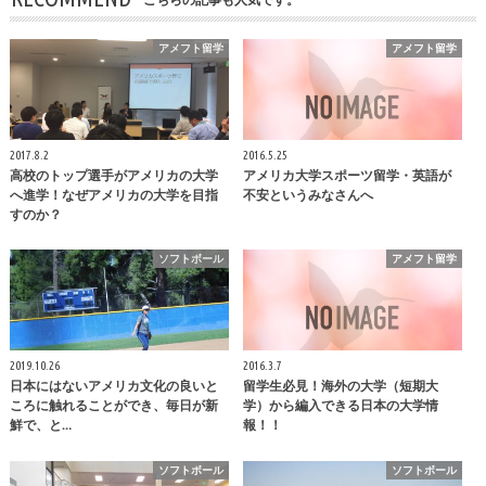
アメフト留学
アメフト留学
2017.8.2
2016.5.25
高校のトップ選手がアメリカの大学
アメリカ大学スポーツ留学・英語が
へ進学！なぜアメリカの大学を目指
不安というみなさんへ
すのか？
ソフトボール
アメフト留学
2019.10.26
2016.3.7
日本にはないアメリカ文化の良いと
留学生必見！海外の大学（短期大
ころに触れることができ、毎日が新
学）から編入できる日本の大学情
鮮で、と…
報！！
ソフトボール
ソフトボール