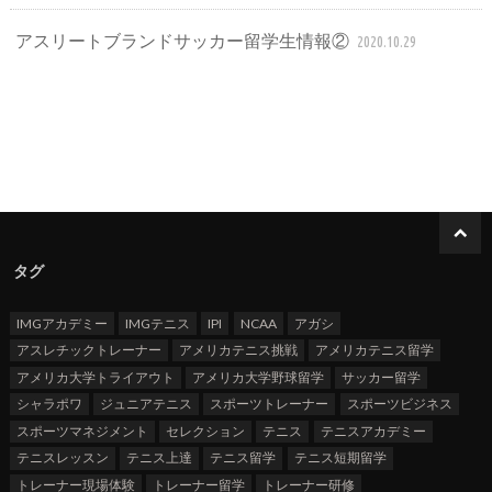
アスリートブランドサッカー留学生情報②
2020.10.29
タグ
IMGアカデミー
IMGテニス
IPI
NCAA
アガシ
アスレチックトレーナー
アメリカテニス挑戦
アメリカテニス留学
アメリカ大学トライアウト
アメリカ大学野球留学
サッカー留学
シャラポワ
ジュニアテニス
スポーツトレーナー
スポーツビジネス
スポーツマネジメント
セレクション
テニス
テニスアカデミー
テニスレッスン
テニス上達
テニス留学
テニス短期留学
トレーナー現場体験
トレーナー留学
トレーナー研修