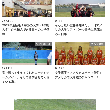
2017.11.13
2018.8.7
2017年最新版！海外の大学（2年制
もっと広い世界を知りたい！【アメ
大学）から編入できる日本の大学情
リカ大学ソフトボール留学生意気込
報
み～日菜…
ソフトボール
ゴルフ留学
2019.11.9
2016.3.2
寄り添って支えてくれたコーチやチ
女子選手もアメリカスポーツ留学！
ームメイト、そして留学させてくれ
アメリカで大活躍のチャンス！！
ている家…