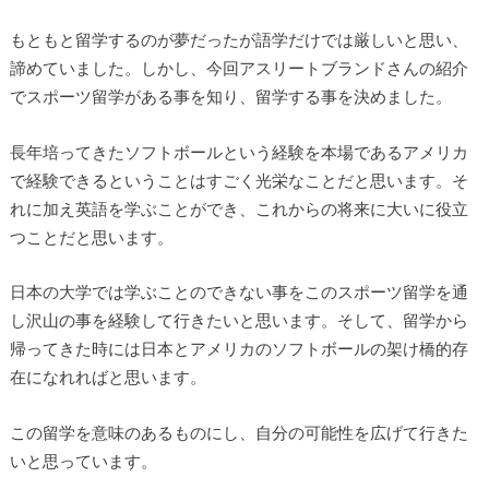
もともと留学するのが夢だったが語学だけでは厳しいと思い、
諦め
ていました。しかし、今回アスリートブランドさんの紹介
でスポー
ツ留学がある事を知り、留学する事を決めました。
長年培ってきた
ソフトボールという経験を本場であるアメリカ
で経験できるという
ことはすごく光栄なことだと思います。そ
れに加え英語を学ぶこと
ができ、これからの将来に大いに役立
つことだと思います。
日本の
大学では学ぶことのできない事をこのスポーツ留学を通
し沢山の事
を経験して行きたいと思います。そして、留学から
帰ってきた時に
は日本とアメリカのソフトボールの架け橋的存
在になれればと思い
ます。
この留学を意味のあるものにし、自分の可能性を広げて行き
た
いと思っています。