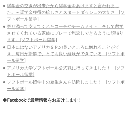
奨学金の空きが出来たから奨学金をあげますと言われまし
た。～奨学金獲得の珍しさとスタートダッシュの大切さ [ソ
フトボール留学]
寄り添って支えてくれたコーチやチームメイト、そして留学
させてくれている家族にプレーで恩返しできるように頑張り
ます。[ソフトボール留学]
日本にはないアメリカ文化の良いところに触れることがで
き、毎日が新鮮で、とても良い経験ができている [ソフトボ
ール留学]
アメリカ大学ソフトボール公式戦に行ってきました！ [ソフ
トボール留学]
ソフトボール留学中の夏生さんを訪問しました！ [ソフトボ
ール留学]
◆Facebookで最新情報をお届けします！