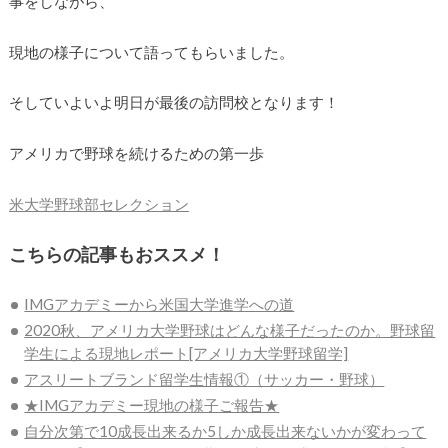
事をしながら、
現地の様子について語ってもらいました。
そしていよいよ明日が最後の訪問校となります！
アメリカで野球を続けるための第一歩
米大学野球部セレクション
こちらの記事もおススメ！
IMGアカデミーから米国大学進学への道
2020秋、アメリカ大学野球はどんな様子だったのか。野球留
学生による現地レポート[アメリカ大学野球留学]
アスリートブランド留学生情報①（サッカー・野球）
★IMGアカデミー現地の様子ご報告★
自分次第で10成長出来るか5しか成長出来ないかが変わって