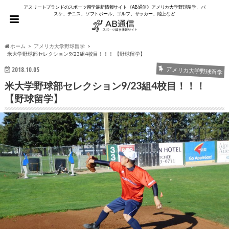
アスリートブランドのスポーツ留学最新情報サイト《AB通信》アメリカ大学野球留学、バ
スケ、テニス、ソフトボール、ゴルフ、サッカー、陸上など
ホーム
アメリカ大学野球留学
米大学野球部セレクション9/23組4校目！！！ 【野球留学】
2018.10.05
アメリカ大学野球留学
米大学野球部セレクション9/23組4校目！！！
【野球留学】