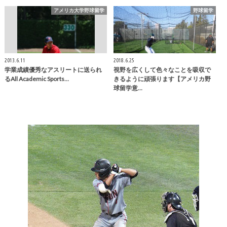
アメリカ大学野球留学
野球留学
2013.6.11
2018.6.25
学業成績優秀なアスリートに送られ
視野を広くして色々なことを吸収で
るAll Academic Sports…
きるように頑張ります【アメリカ野
球留学意…