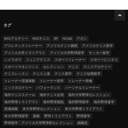
タグ
IMGアカデミー
IMGテニス
IPI
NCAA
アガシ
アスレチックトレーナー
アメリカテニス挑戦
アメリカテニス留学
アメリカ大学トライアウト
アメリカ大学野球留学
サッカー留学
シャラポワ
ジュニアテニス
スポーツトレーナー
スポーツビジネス
スポーツマネジメント
セレクション
テニス
テニスアカデミー
テニスレッスン
テニス上達
テニス留学
テニス短期留学
トレーナー現場体験
トレーナー留学
トレーナー研修
ニックボロテリー
パフォーマンス
パーソナルトレーナー
海外テニススクール
海外テニス合宿
海外大学野球セレクション
海外野球トライアウト
海外野球挑戦
海外野球留学
海外野球進学
現場体験
米大学野球セレクション
米大学野球トライアウト
米大学野球留学
資格
野球トライアウト
野球留学
野球留学：アメリカ大学野球部セレクション
錦織圭