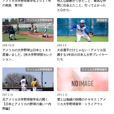
アメリカ大学野球留学生２０１７年
色んな経験ができたこと、最高な仲
の抱負 第7回
間に出会えたこと。行ってよかった
と心から…
アメリカ大学野球留学
野球留学
2018.10.20
2018.4.4
アメリカの大学野球は日本と１８０
大谷選手だけじゃない！アメリカ活
度違いました。[米大学野球部セレク
躍する1年目の日本人大学プレイヤー
ション…
たち
アメリカ大学野球留学
アメリカ大学野球留学
2017.2.16
2013.2.12
元アメリカ大学野球留学生の聞く
雪とは無縁の快晴のテキサス｜アメ
【日本とアメリカの野球の違いー内
リカ大学野球留学・トライアウト
野編】