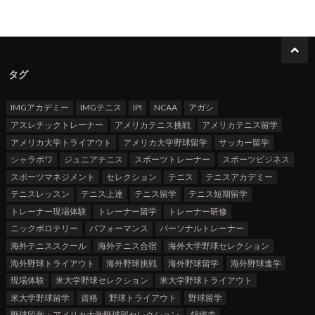
タグ
IMGアカデミー
IMGテニス
IPI
NCAA
アガシ
アスレチックトレーナー
アメリカテニス挑戦
アメリカテニス留学
アメリカ大学トライアウト
アメリカ大学野球留学
サッカー留学
シャラポワ
ジュニアテニス
スポーツトレーナー
スポーツビジネス
スポーツマネジメント
セレクション
テニス
テニスアカデミー
テニスレッスン
テニス上達
テニス留学
テニス短期留学
トレーナー現場体験
トレーナー留学
トレーナー研修
ニックボロテリー
パフォーマンス
パーソナルトレーナー
海外テニススクール
海外テニス合宿
海外大学野球セレクション
海外野球トライアウト
海外野球挑戦
海外野球留学
海外野球進学
現場体験
米大学野球セレクション
米大学野球トライアウト
米大学野球留学
資格
野球トライアウト
野球留学
野球留学：アメリカ大学野球部セレクション
錦織圭