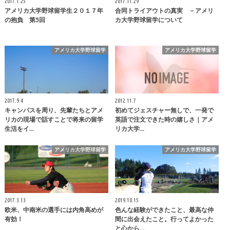
2017.1.25
2017.11.29
アメリカ大学野球留学生２０１７年
合同トライアウトの真実 －アメリ
の抱負 第5回
カ大学野球留学について
アメリカ大学野球留学
アメリカ大学野球留学
2017.9.4
2012.11.7
キャンパスを周り、先輩たちとアメ
初めてジェスチャー無しで、一発で
リカの現場で話すことで将来の留学
英語で注文できた時の嬉しさ｜アメ
生活をイ…
リカ大学…
アメリカ大学野球留学
アメリカ大学野球留学
2017.3.13
2019.10.15
欧米、中南米の選手には内角高めが
色んな経験ができたこと、最高な仲
有効！
間に出会えたこと。行ってよかった
と心から…