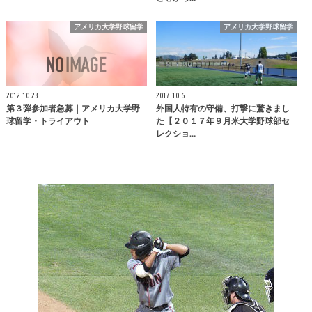
アメリカ大学野球留学
アメリカ大学野球留学
2012.10.23
2017.10.6
第３弾参加者急募｜アメリカ大学野
外国人特有の守備、打撃に驚きまし
球留学・トライアウト
た【２０１７年９月米大学野球部セ
レクショ…