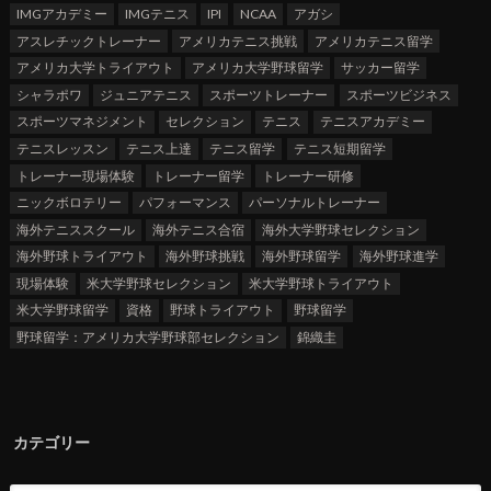
IMGアカデミー
IMGテニス
IPI
NCAA
アガシ
アスレチックトレーナー
アメリカテニス挑戦
アメリカテニス留学
アメリカ大学トライアウト
アメリカ大学野球留学
サッカー留学
シャラポワ
ジュニアテニス
スポーツトレーナー
スポーツビジネス
スポーツマネジメント
セレクション
テニス
テニスアカデミー
テニスレッスン
テニス上達
テニス留学
テニス短期留学
トレーナー現場体験
トレーナー留学
トレーナー研修
ニックボロテリー
パフォーマンス
パーソナルトレーナー
海外テニススクール
海外テニス合宿
海外大学野球セレクション
海外野球トライアウト
海外野球挑戦
海外野球留学
海外野球進学
現場体験
米大学野球セレクション
米大学野球トライアウト
米大学野球留学
資格
野球トライアウト
野球留学
野球留学：アメリカ大学野球部セレクション
錦織圭
カテゴリー