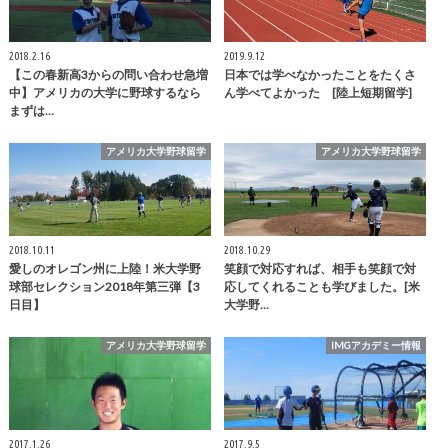
2018.2.16
2019.9.12
【この春新高3からの問い合わせ急増
日本では学べなかったことをたくさ
中】アメリカの大学に野球するなら
ん学べてよかった [陸上短期留学]
まずは…
アメリカ大学野球留学
アメリカ大学野球留学
2018.10.11
2018.10.29
愛しのオレゴン州に上陸！米大学野
笑顔で対応すれば、相手も笑顔で対
球部セレクション2018年第三弾【3
応してくれることも学びました。[米
日目】
大学野…
アメリカ大学野球留学
IMGアカデミー情報
2017.1.26
2017.9.5