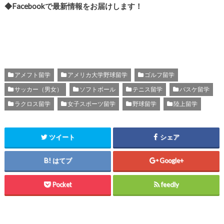
◆Facebookで最新情報をお届けします！
アメフト留学
アメリカ大学野球留学
ゴルフ留学
サッカー（男女）
ソフトボール
テニス留学
バスケ留学
ラクロス留学
女子スポーツ留学
野球留学
陸上留学
ツイート
シェア
はてブ
Google+
Pocket
feedly