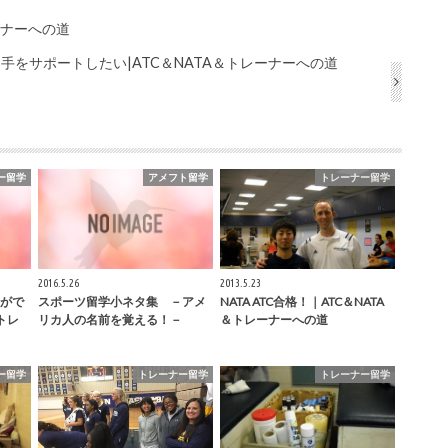
ーナーへの道
手をサポートしたい|ATC＆NATA＆トレーナーへの道
ー留学
アメフト留学
トレーナー留学
2016.5.26
2013.5.23
がで
スポーツ留学小ネタ集 －アメ
NATA ATC合格！｜ATC＆NATA
トレ
リカ人の名前を覚える！－
＆トレーナーへの道
ー留学
トレーナー留学
トレーナー留学