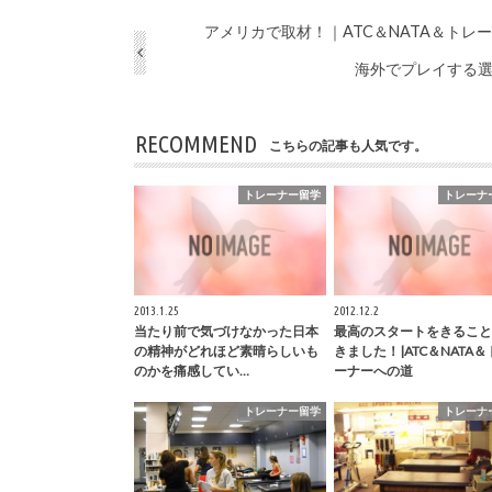
アメリカで取材！｜ATC＆NATA＆トレ
海外でプレイする選
RECOMMEND
こちらの記事も人気です。
トレーナー留学
トレーナ
2013.1.25
2012.12.2
当たり前で気づけなかった日本
最高のスタートをきること
の精神がどれほど素晴らしいも
きました！|ATC＆NATA＆
のかを痛感してい…
ーナーへの道
トレーナー留学
トレーナ