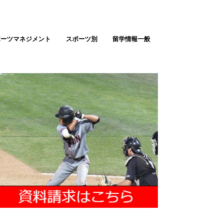
ポーツマネジメント
スポーツ別
留学情報一般
テニス留学
ゴルフ留学
バスケ留学（男女）
サッカー留学（男女）
野球留学
ソフトボール
バレーボール留学
陸上留学
アメフト留学
ラクロス留学