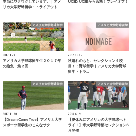
本当にワクワクしています。｜アメ
UCSD, UCSBから合格！プレイオフ！
リカ大学野球留学・トライアウト
アメリカ大学野球留学
アメリカ大学野球留学
2017.1.24
2012.10.19
アメリカ大学野球留学生２０１７年
秋晴れのもと、セレクション４校
の抱負 第２回
目！：野球留学｜アメリカ大学野球
留学・トラ…
アメリカ大学野球留学
アメリカ大学野球留学
2017.11.30
2018.6.19
【Dream Come True】アメリカ大学
【夏休みにアメリカの大学野球へト
スポーツ留学生のこんなサク…
ライ！】米大学野球部セレクション8
月開催