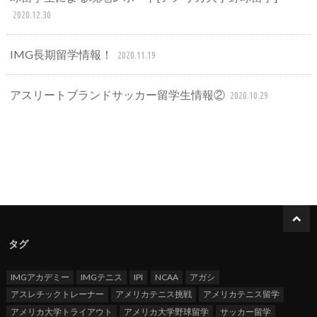
2020.12.30
IMG長期留学情報！
2020.11.19
アスリートブランドサッカー留学生情報②
2020.10.29
タグ
IMGアカデミー
IMGテニス
IPI
NCAA
アガシ
アスレチックトレーナー
アメリカテニス挑戦
アメリカテニス留学
アメリカ大学トライアウト
アメリカ大学野球留学
サッカー留学