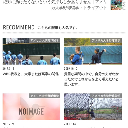
絶対に負けたくないという気持ちしかありません｜アメリ
カ大学野球留学・トライアウト
RECOMMEND
こちらの記事も人気です。
アメリカ大学野球留学
アメリカ大学野球留学
2017.3.15
2019.10.10
WBC代表と、大卒または高卒の関係
貴重な期間の中で、自分の力がわか
ったのでこれからをよく考えたいと
思います…
アメリカ大学野球留学
アメリカ大学野球留学
2013.2.27
2013.6.14