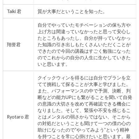
Taiki 君
質が大事だということを知った。
自分でやっていたモチベーションの保ち方や
上げ方は間違っていなかったと思って安心し
たところもあったし、自分が持っていなかっ
翔誉君
た知識の引き出しもたくさんいただくことが
できたので今回の講義はすごく勉強になった
のでこれからの自分の人生に生かしていきた
いと思います。
クイックウィンを得るには自分でプランを立
てて挑戦して探ることが大事と学びました。
また、パフォーマンスの中で予測、決断、判
断などの能力UPにも繋がることを聞いて自発
の意識の大切さを改めて再確認できる機会に
なりました。そして、緊張や不安を感じるこ
Ryotaro 君
とはメンタルの弱さからではない、そこから
の対処だということも聞けて一つの僕の心の
助けになったので”やってみよう”という精神
を持つことを常に心掛けたいと思います。最