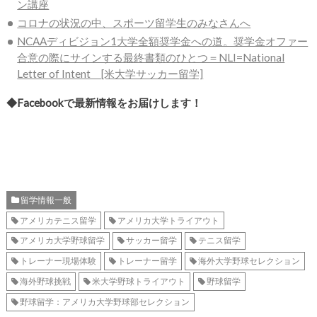
ン講座
コロナの状況の中、スポーツ留学生のみなさんへ
NCAAディビジョン1大学全額奨学金への道。奨学金オファー
合意の際にサインする最終書類のひとつ＝NLI=National
Letter of Intent [米大学サッカー留学]
◆Facebookで最新情報をお届けします！
留学情報一般
アメリカテニス留学
アメリカ大学トライアウト
アメリカ大学野球留学
サッカー留学
テニス留学
トレーナー現場体験
トレーナー留学
海外大学野球セレクション
海外野球挑戦
米大学野球トライアウト
野球留学
野球留学：アメリカ大学野球部セレクション