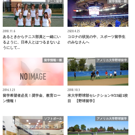
テニス留学
留学情報一般
2018.11.6
2020.4.25
あるときからテニス部員と一緒にい
コロナの状況の中、スポーツ留学生
るように、日本人とはつるまないよ
のみなさんへ
うにして…
留学情報一般
アメリカ大学野球留学
2016.3.23
2018.10.3
留学希望者必見！奨学金、教育ロー
米大学野球部セレクション9/23組1校
ン情報！
目 【野球留学】
ソフトボール
アメリカ大学野球留学