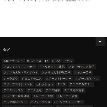
タグ
IMGアカデミー
IMGテニス
IPI
NCAA
アガシ
アスレチックトレーナー
アメリカテニス挑戦
アメリカテニス留学
アメリカ大学トライアウト
アメリカ大学野球留学
サッカー留学
シャラポワ
ジュニアテニス
スポーツトレーナー
スポーツビジネス
スポーツマネジメント
セレクション
テニス
テニスアカデミー
テニスレッスン
テニス上達
テニス留学
テニス短期留学
トレーナー現場体験
トレーナー留学
トレーナー研修
ニックボロテリー
パフォーマンス
パーソナルトレーナー