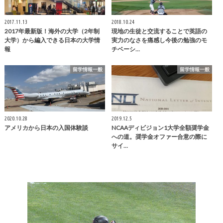
2017.11.13
2018.10.24
2017年最新版！海外の大学（2年制
現地の生徒と交流することで英語の
大学）から編入できる日本の大学情
実力のなさを痛感し今後の勉強のモ
報
チベーシ…
留学情報一般
留学情報一般
2020.10.28
2019.12.5
アメリカから日本の入国体験談
NCAAディビジョン1大学全額奨学金
への道。奨学金オファー合意の際に
サイ…