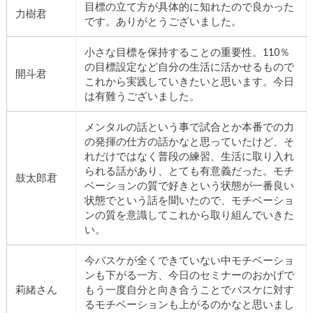
目標の立て方が具体的に知れたので良かった
力樹君
です。ありがとうございました。
小さな目標を保持することの重要性。110％
の目標設定など自分の生活に活かせるもので
開斗君
これから実践していきたいと思います。今日
は有難うございました。
メンタルの話という事で試合とか本番での力
の発揮の仕方の話かなと思っていたけど、そ
れだけではなく普段の練習、生活に取り入れ
られる話があり、とても有意義だった。モチ
鼓太郎君
ベーションの質で好きという状態が一番良い
状態でという話を聞いたので、モチベーショ
ンの質を意識してこれから取り組んでいきた
い。
今バスケが全くできていない中モチベーショ
ンも下がる一方、今日のセミナーのおかげで
莉緒さん
もう一度自分と向き合うことでバスケに対す
るモチベーションも上がるのかなと思いまし