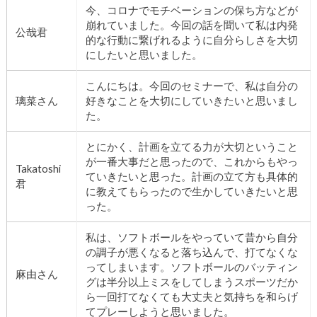
今、コロナでモチベーションの保ち方などが
崩れていました。今回の話を聞いて私は内発
公哉君
的な行動に繋げれるように自分らしさを大切
にしたいと思いました。
こんにちは。今回のセミナーで、私は自分の
璃菜さん
好きなことを大切にしていきたいと思いまし
た。
とにかく、計画を立てる力が大切ということ
が一番大事だと思ったので、これからもやっ
Takatoshi
ていきたいと思った。計画の立て方も具体的
君
に教えてもらったので生かしていきたいと思
った。
私は、ソフトボールをやっていて昔から自分
の調子が悪くなると落ち込んで、打てなくな
ってしまいます。ソフトボールのバッティン
麻由さん
グは半分以上ミスをしてしまうスポーツだか
ら一回打てなくても大丈夫と気持ちを和らげ
てプレーしようと思いました。