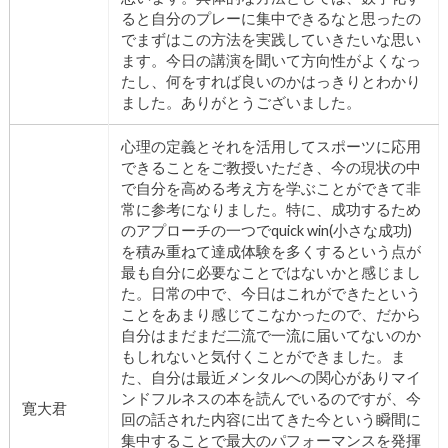
ると自分のプレーに集中できるなと思ったの
でまずはこの方法を実践していきたいな思い
ます。今日の講演を聞いて方向性がよくなっ
たし、何をすれば良いのかはっきりとわかり
ました。ありがとうございました。
心理の定義とそれを活用してスポーツに応用
できることをご教授いただき、今の現状の中
で自分を高める考え方を学ぶことができて非
常に参考になりました。特に、成功するため
のアプローチの一つでquick win(小さな成功)
を積み重ねて達成体験を多くするという点が
最も自分に必要なことではないかと感じまし
た。日常の中で、今日はこれができたという
ことをあまり感じてこなかったので、だから
自分はまだまだ二流で一流に届いてないのか
もしれないと気付くことができました。ま
た、自分は最近メンタルへの関心がありマイ
ンドフルネスの本を読んでいるのですが、今
寛大君
回の話された内容に出てきた今という瞬間に
集中することで最大のパフォーマンスを発揮